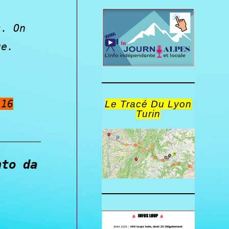
s. On
ue.
 16
Le Tracé Du Lyon
Turin
nto da