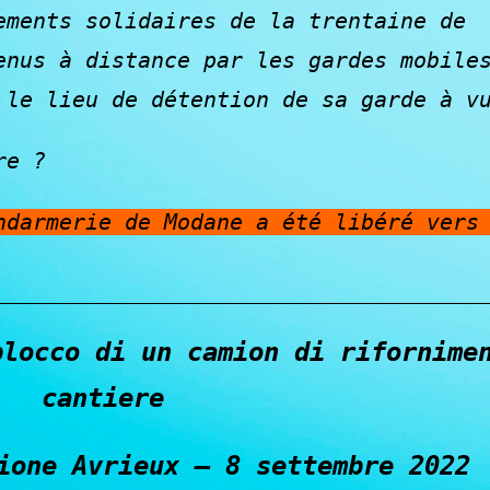
ements solidaires de la trentaine de
enus à distance par les gardes mobile
 le lieu de détention de sa garde à v
re ?
ndarmerie de Modane a été libéré vers
blocco di un camion di rifornime
cantiere
ione Avrieux – 8 settembre 2022