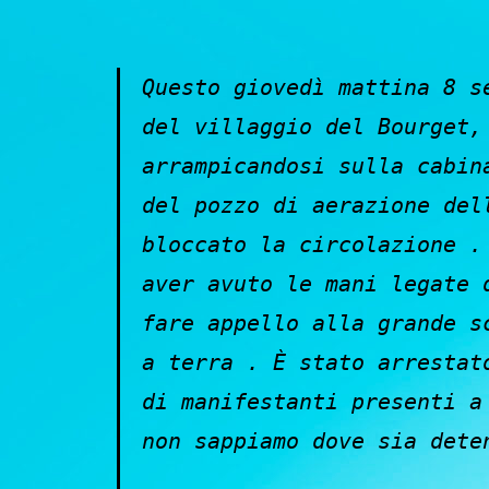
Questo giovedì mattina 8 s
del villaggio del Bourget,
arrampicandosi sulla cabin
del pozzo di aerazione del
bloccato la circolazione .
aver avuto le mani legate 
fare appello alla grande s
a terra . È stato arrestat
di manifestanti presenti a
non sappiamo dove sia dete