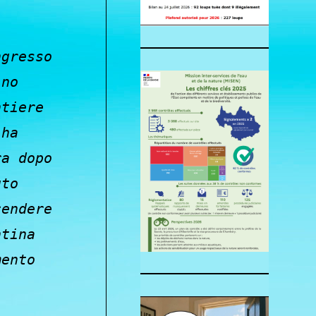
ngresso
ino
ntiere
 ha
ra dopo
uto
cendere
ntina
mento