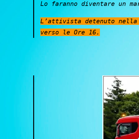
Lo faranno diventare un ma
L’attivista detenuto nella
verso le Ore 16.