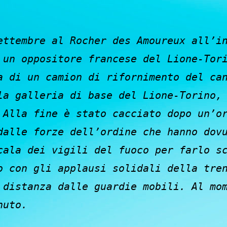
ettembre al Rocher des Amoureux all’i
 un oppositore francese del Lione-Tor
a di un camion di rifornimento del ca
la galleria di base del Lione-Torino,
 Alla fine è stato cacciato dopo un’o
dalle forze dell’ordine che hanno dov
cala dei vigili del fuoco per farlo s
o con gli applausi solidali della tre
 distanza dalle guardie mobili. Al mo
nuto.