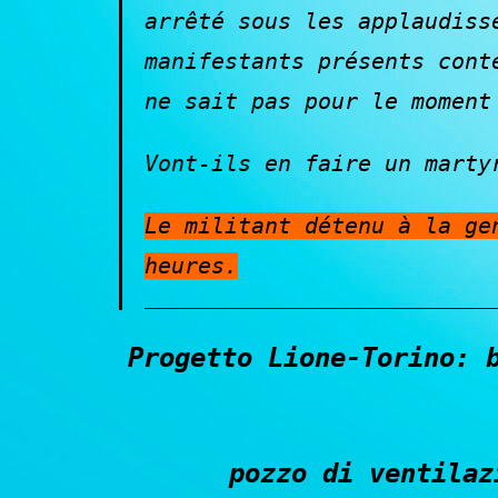
arrêté sous les applaudiss
manifestants présents cont
ne sait pas pour le moment
Vont-ils en faire un marty
Le militant détenu à la ge
heures.
Progetto Lione-Torino: 
pozzo di ventilaz