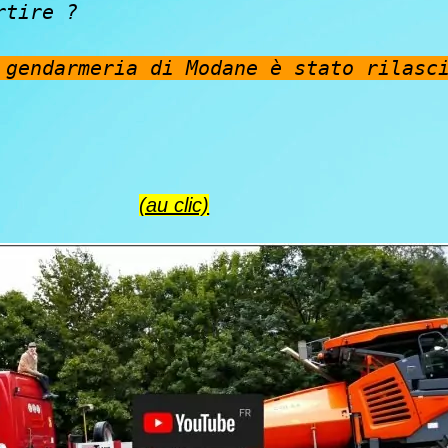
rtire ?
 gendarmeria di Modane è stato rilasc
(au clic)