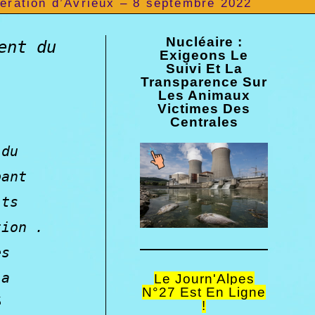
aération d’Avrieux – 8 septembre 2022
Nucléaire :
ent du
Exigeons Le
Suivi Et La
Transparence Sur
Les Animaux
Victimes Des
Centrales
 du
pant
its
tion .
es
la
Le Journ'Alpes
N°27 Est En Ligne
é
!