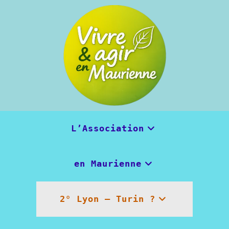
Skip
to
content
L’Association
en Maurienne
2° Lyon – Turin ?