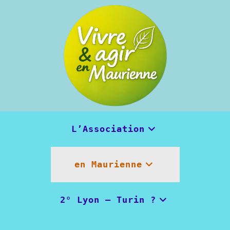
Skip
to
content
L’Association
en Maurienne
2° Lyon – Turin ?