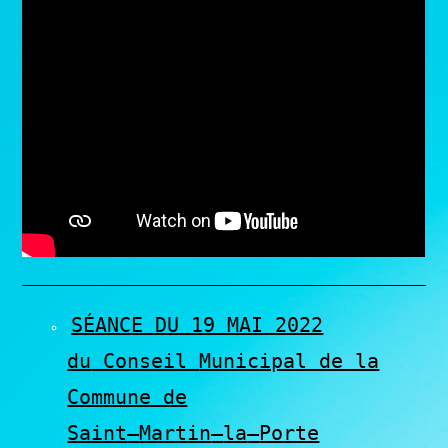
SÉANCE DU 19 MAI 2022
du
Conseil
Municipal de la
Commune de
Saint
–
Martin
–
la
–
Porte