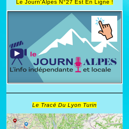
Le Journ'Alpes N°27 Est En Ligne !
Le Tracé Du Lyon Turin