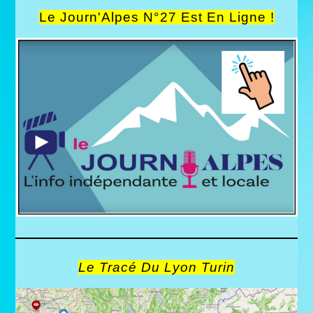
Le Journ'Alpes N°27 Est En Ligne !
Le Tracé Du Lyon Turin