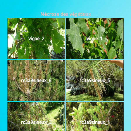
Nécrose des végétaux
vigne_2
vigne_1
rc3a9sineux_6
rc3a9sineux_5
rc3a9sineux_3
rc3a9sineux_1