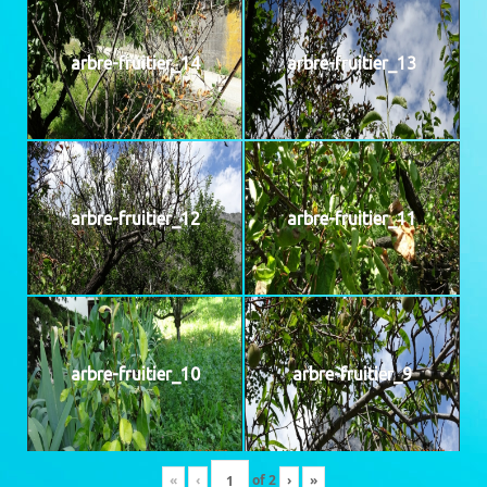
arbre-fruitier_14
arbre-fruitier_13
arbre-fruitier_12
arbre-fruitier_11
arbre-fruitier_10
arbre-fruitier_9
«
‹
of
2
›
»