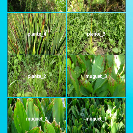
plante_4
plante_3
plante_2
muguet_3
muguet_2
muguet_1