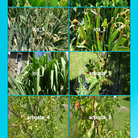
iris_3
iris_2
iris_1
arbuste_5
arbuste_4
arbuste_3