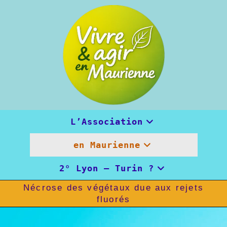
Skip
to
content
L’Association
en Maurienne
2° Lyon – Turin ?
Nécrose des végétaux due aux rejets
fluorés