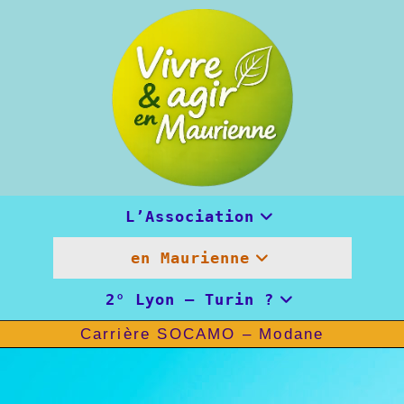
Skip
to
content
L’Association
en Maurienne
2° Lyon – Turin ?
Carrière SOCAMO – Modane