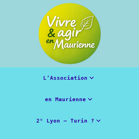
Skip
to
content
L’Association
en Maurienne
2° Lyon – Turin ?